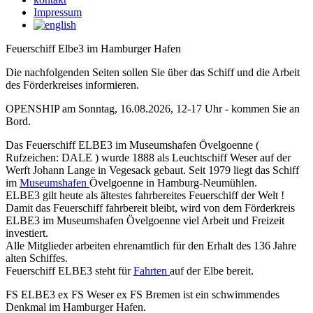
Impressum
Feuerschiff Elbe3 im Hamburger Hafen
Die nachfolgenden Seiten sollen Sie über das Schiff und die Arbeit
des Förderkreises informieren.
OPENSHIP am Sonntag, 16.08.2026, 12-17 Uhr - kommen Sie an
Bord.
Das Feuerschiff ELBE3 im Museumshafen Övelgoenne (
Rufzeichen: DALE ) wurde 1888 als Leuchtschiff Weser auf der
Werft Johann Lange in Vegesack gebaut. Seit 1979 liegt das Schiff
im
Museumshafen
Övelgoenne in Hamburg-Neumühlen.
ELBE3 gilt heute als ältestes fahrbereites Feuerschiff der Welt !
Damit das Feuerschiff fahrbereit bleibt, wird von dem Förderkreis
ELBE3 im Museumshafen Övelgoenne viel Arbeit und Freizeit
investiert.
Alle Mitglieder arbeiten ehrenamtlich für den Erhalt des 136 Jahre
alten Schiffes.
Feuerschiff ELBE3 steht für
Fahrten
auf der Elbe bereit.
FS ELBE3 ex FS Weser ex FS Bremen ist ein schwimmendes
Denkmal im Hamburger Hafen.