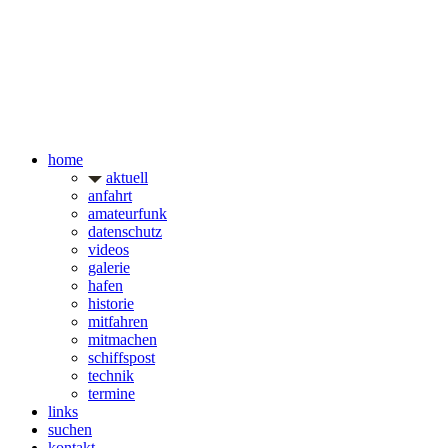
home
aktuell
anfahrt
amateurfunk
datenschutz
videos
galerie
hafen
historie
mitfahren
mitmachen
schiffspost
technik
termine
links
suchen
kontakt